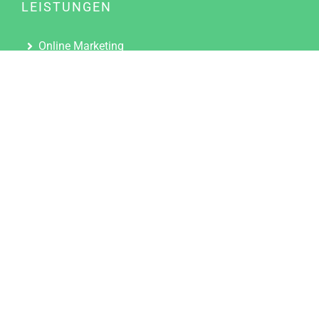
LEISTUNGEN
Online Marketing
Content Marketing
Content Marketing Abos
Content Marketing für Ärzte
Suchmaschinenoptimierung
Social Media Marketing
Influencer Marketing
Partnerprogramm
TOOLS