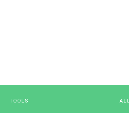
TOOLS
AL
Datenschutz Generator
A