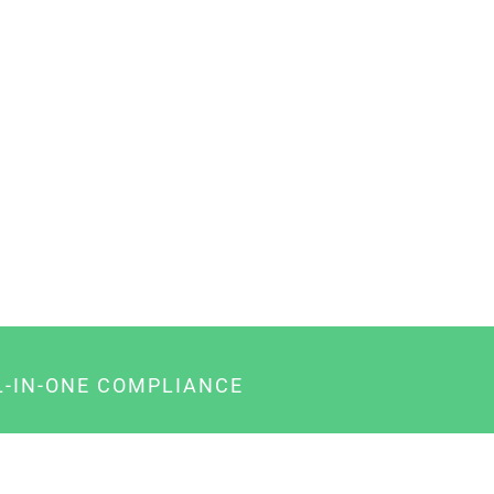
L-IN-ONE COMPLIANCE
gency-Paket für Agenturen