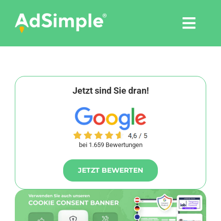
Skip
to
Togg
content
Navi
Leistungen
Tools
Jetzt sind Sie dran!
Pressemitteilungen
bei 1.659 Bewertungen
Shop
JETZT BEWERTEN
Agentur
Blog