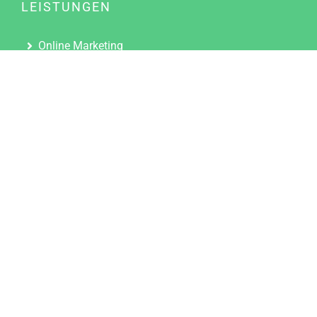
LEISTUNGEN
Online Marketing
Content Marketing
Content Marketing Abos
Content Marketing für Ärzte
Suchmaschinenoptimierung
Social Media Marketing
Influencer Marketing
Partnerprogramm
TOOLS