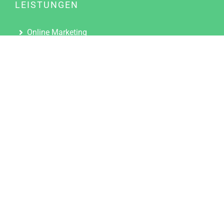
LEISTUNGEN
Online Marketing
Content Marketing
Content Marketing Abos
Content Marketing für Ärzte
Suchmaschinenoptimierung
Social Media Marketing
Influencer Marketing
Partnerprogramm
TOOLS