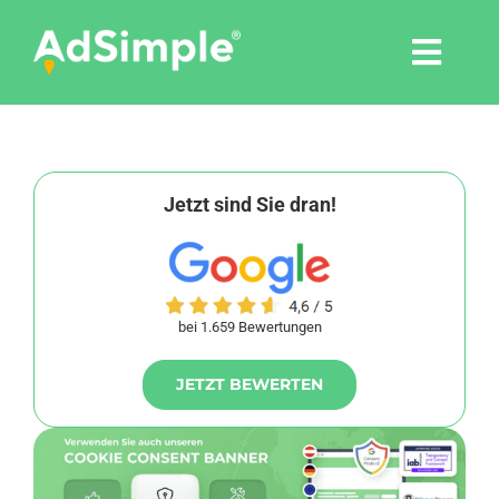
Skip
to
Togg
content
Navi
Leistungen
Tools
Jetzt sind Sie dran!
Pressemitteilungen
bei 1.659 Bewertungen
Shop
JETZT BEWERTEN
Agentur
Blog