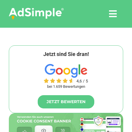
Skip
to
Togg
content
Navi
Leistungen
Tools
Jetzt sind Sie dran!
Pressemitteilungen
bei 1.659 Bewertungen
Shop
JETZT BEWERTEN
Agentur
Blog