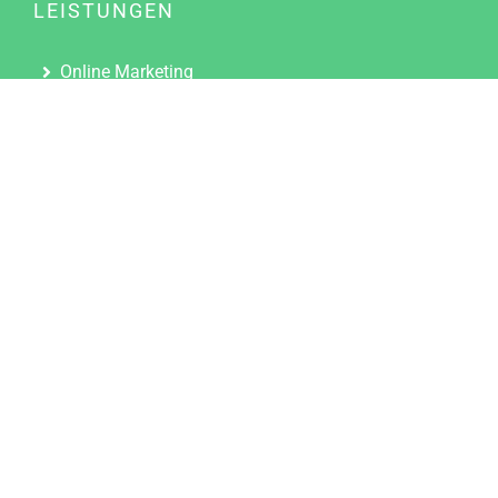
LEISTUNGEN
Online Marketing
Content Marketing
Content Marketing Abos
Content Marketing für Ärzte
Suchmaschinenoptimierung
Social Media Marketing
Influencer Marketing
Partnerprogramm
TOOLS