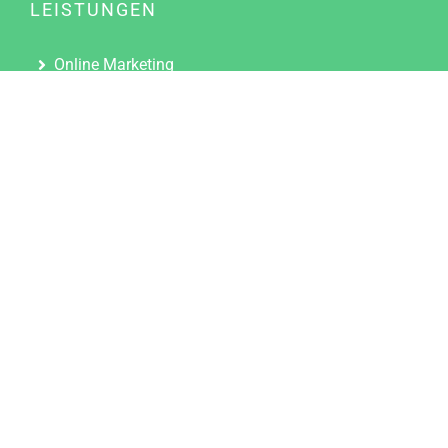
LEISTUNGEN
Online Marketing
Content Marketing
Content Marketing Abos
Content Marketing für Ärzte
Suchmaschinenoptimierung
Social Media Marketing
Influencer Marketing
Partnerprogramm
TOOLS