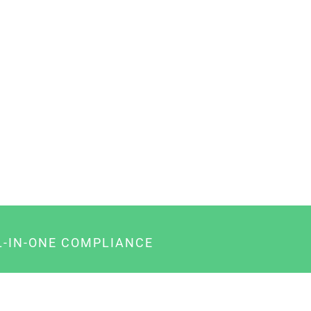
L-IN-ONE COMPLIANCE
gency-Paket für Agenturen