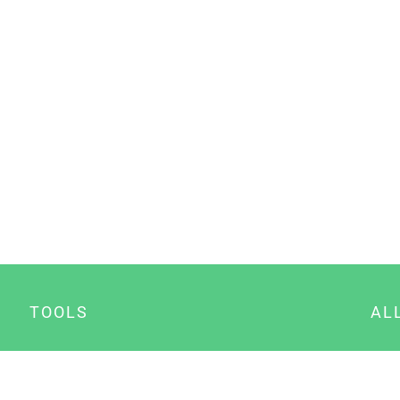
TOOLS
AL
Datenschutz Generator
A