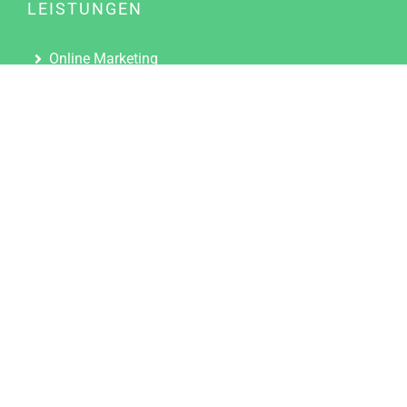
LEISTUNGEN
Online Marketing
Content Marketing
Content Marketing Abos
Content Marketing für Ärzte
Suchmaschinenoptimierung
Social Media Marketing
Influencer Marketing
Partnerprogramm
TOOLS