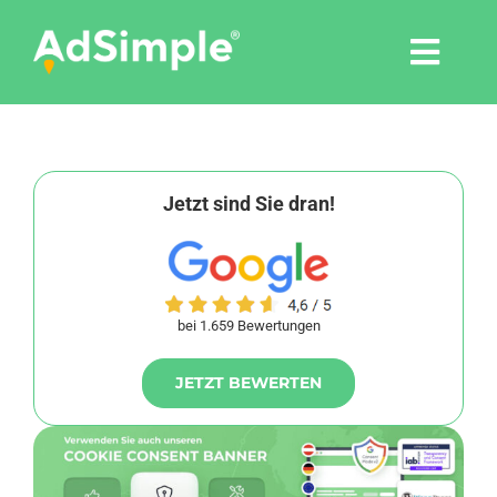
Skip
to
Togg
content
Navi
Leistungen
Tools
Jetzt sind Sie dran!
Pressemitteilungen
bei 1.659 Bewertungen
Shop
JETZT BEWERTEN
Agentur
Blog