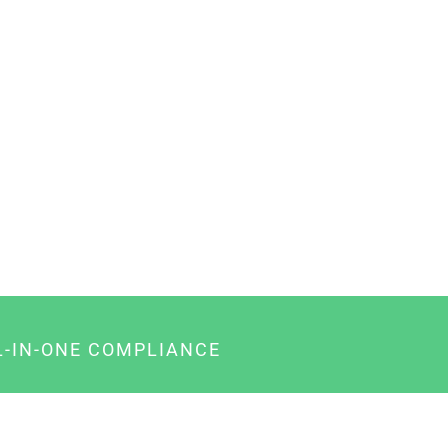
L-IN-ONE COMPLIANCE
gency-Paket für Agenturen