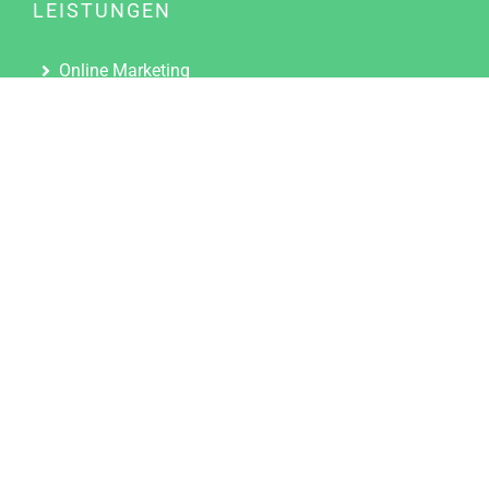
LEISTUNGEN
Online Marketing
Content Marketing
Content Marketing Abos
Content Marketing für Ärzte
Suchmaschinenoptimierung
Social Media Marketing
Influencer Marketing
Partnerprogramm
TOOLS