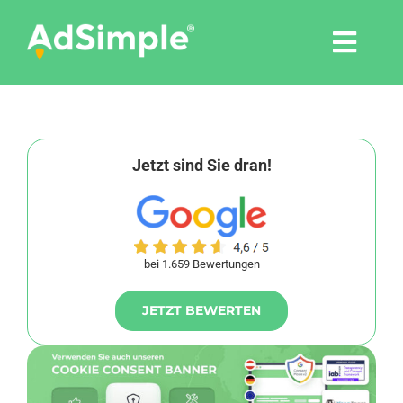
Skip
to
Togg
content
Navi
Leistungen
Tools
Jetzt sind Sie dran!
Pressemitteilungen
bei 1.659 Bewertungen
Shop
JETZT BEWERTEN
Agentur
Blog