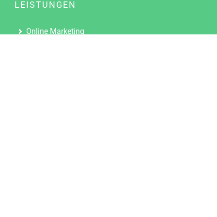
LEISTUNGEN
Online Marketing
Content Marketing
Content Marketing Abos
Content Marketing für Ärzte
Suchmaschinenoptimierung
Social Media Marketing
Influencer Marketing
Partnerprogramm
TOOLS