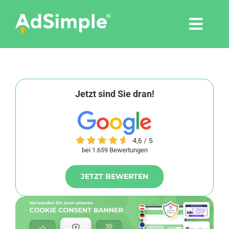
Skip
to
Togg
content
Navi
Leistungen
Tools
Jetzt sind Sie dran!
Pressemitteilungen
bei 1.659 Bewertungen
Shop
JETZT BEWERTEN
Agentur
Blog