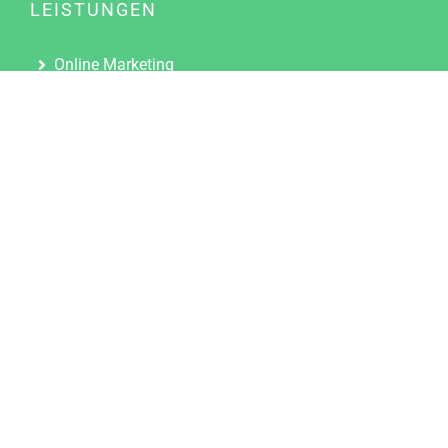
LEISTUNGEN
Online Marketing
Content Marketing
Content Marketing Abos
Content Marketing für Ärzte
Suchmaschinenoptimierung
Social Media Marketing
Influencer Marketing
Partnerprogramm
TOOLS