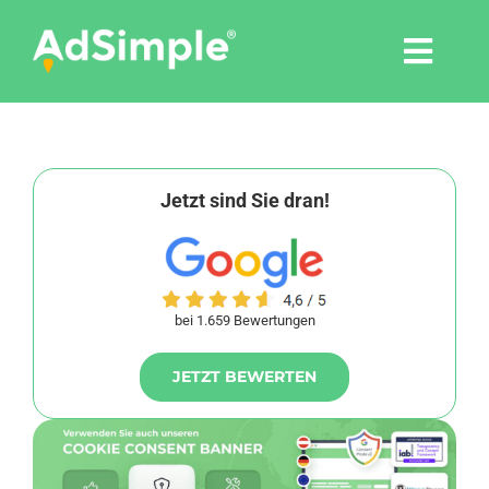
Skip
to
Togg
content
Navi
Leistungen
Tools
Jetzt sind Sie dran!
Pressemitteilungen
bei 1.659 Bewertungen
Shop
JETZT BEWERTEN
Agentur
Blog