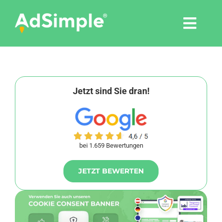
Skip
to
Togg
content
Navi
Leistungen
Tools
Jetzt sind Sie dran!
Pressemitteilungen
bei 1.659 Bewertungen
Shop
JETZT BEWERTEN
Agentur
Blog