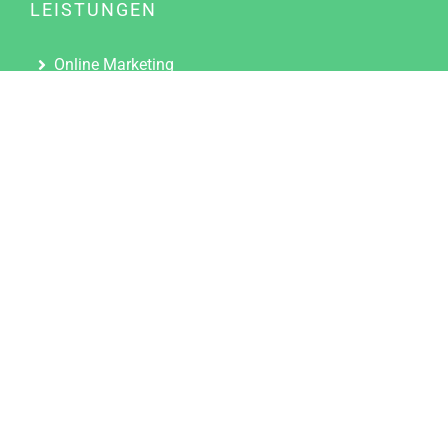
LEISTUNGEN
Online Marketing
Content Marketing
Content Marketing Abos
Content Marketing für Ärzte
Suchmaschinenoptimierung
Social Media Marketing
Influencer Marketing
Partnerprogramm
TOOLS