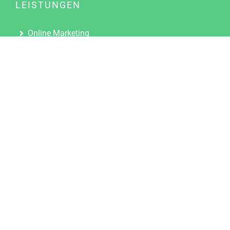
LEISTUNGEN
Online Marketing
Content Marketing
Content Marketing Abos
Content Marketing für Ärzte
Suchmaschinenoptimierung
Social Media Marketing
Influencer Marketing
Partnerprogramm
TOOLS