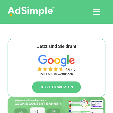
Skip
to
Togg
content
Navi
Leistungen
Tools
Jetzt sind Sie dran!
Pressemitteilungen
bei 1.659 Bewertungen
Shop
JETZT BEWERTEN
Agentur
Blog