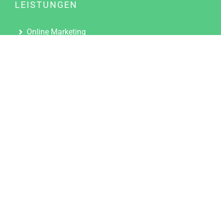
LEISTUNGEN
Online Marketing
Content Marketing
Content Marketing Abos
Content Marketing für Ärzte
Suchmaschinenoptimierung
Social Media Marketing
Influencer Marketing
Partnerprogramm
TOOLS