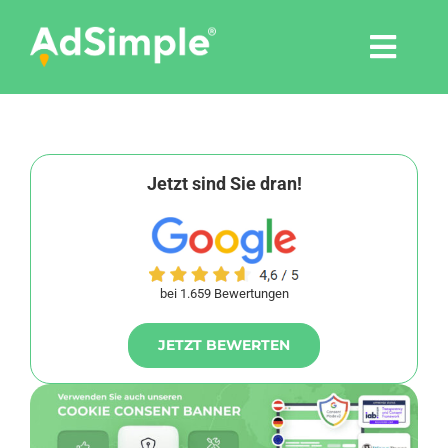
Skip
to
Togg
content
Navi
Leistungen
Tools
Jetzt sind Sie dran!
Pressemitteilungen
bei 1.659 Bewertungen
Shop
JETZT BEWERTEN
Agentur
Blog