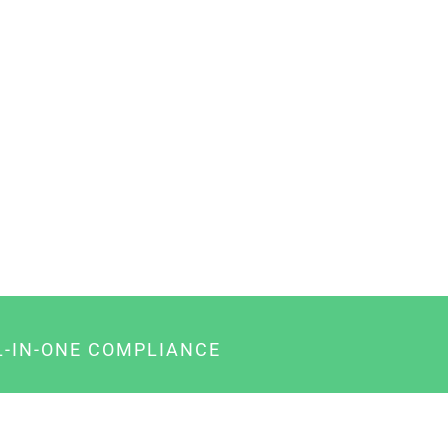
L-IN-ONE COMPLIANCE
gency-Paket für Agenturen