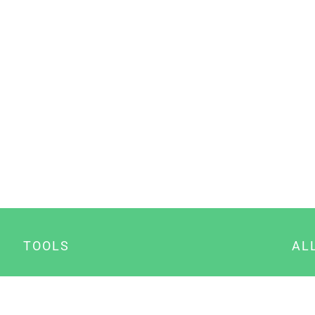
TOOLS
AL
Datenschutz Generator
A