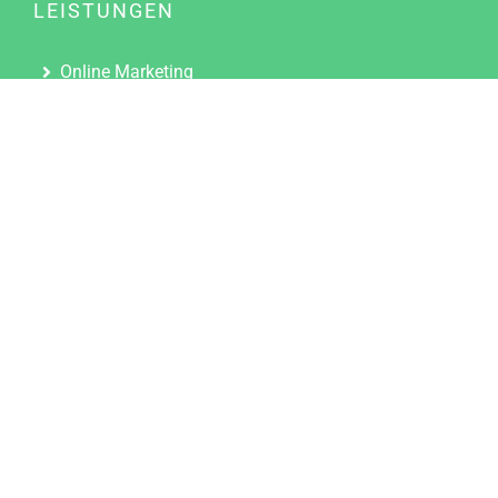
LEISTUNGEN
Online Marketing
Content Marketing
Content Marketing Abos
Content Marketing für Ärzte
Suchmaschinenoptimierung
Social Media Marketing
Influencer Marketing
Partnerprogramm
TOOLS