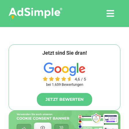
Skip
to
Togg
content
Navi
Leistungen
Tools
Jetzt sind Sie dran!
Pressemitteilungen
bei 1.659 Bewertungen
Shop
JETZT BEWERTEN
Agentur
Blog