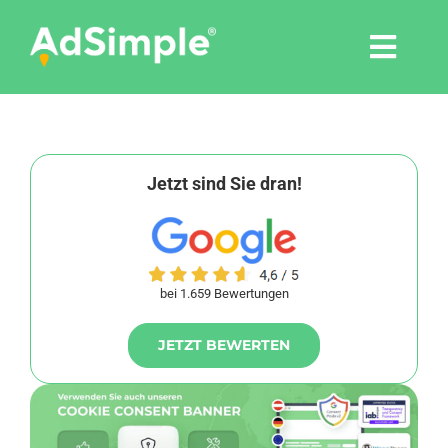
Skip
to
Togg
content
Navi
Leistungen
Tools
Jetzt sind Sie dran!
Pressemitteilungen
bei 1.659 Bewertungen
Shop
JETZT BEWERTEN
Agentur
Blog