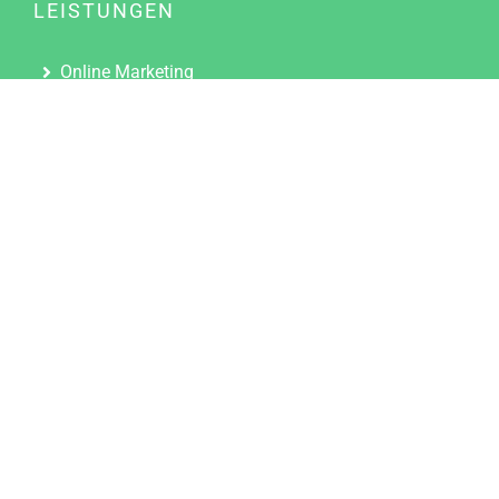
LEISTUNGEN
Online Marketing
Content Marketing
Content Marketing Abos
Content Marketing für Ärzte
Suchmaschinenoptimierung
Social Media Marketing
Influencer Marketing
Partnerprogramm
TOOLS