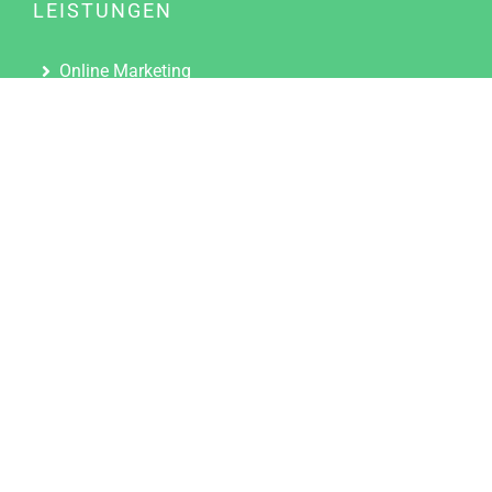
LEISTUNGEN
Online Marketing
Content Marketing
Content Marketing Abos
Content Marketing für Ärzte
Suchmaschinenoptimierung
Social Media Marketing
Influencer Marketing
Partnerprogramm
TOOLS