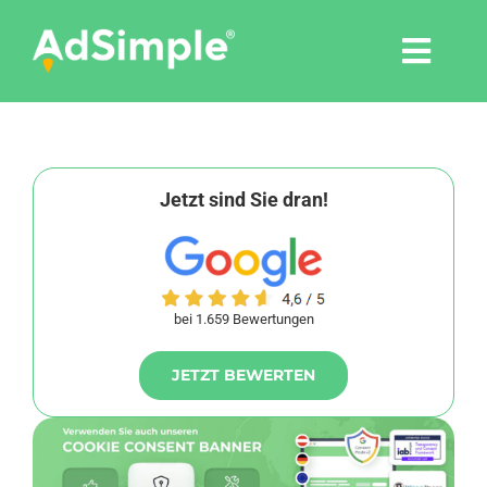
Skip
to
Togg
content
Navi
Leistungen
Tools
Jetzt sind Sie dran!
Pressemitteilungen
bei 1.659 Bewertungen
Shop
JETZT BEWERTEN
Agentur
Blog