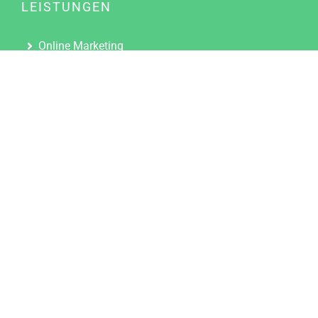
LEISTUNGEN
Online Marketing
Content Marketing
Content Marketing Abos
Content Marketing für Ärzte
Suchmaschinenoptimierung
Social Media Marketing
Influencer Marketing
Partnerprogramm
TOOLS