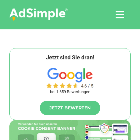
Skip
to
Togg
content
Navi
Leistungen
Tools
Jetzt sind Sie dran!
Pressemitteilungen
bei 1.659 Bewertungen
Shop
JETZT BEWERTEN
Agentur
Blog