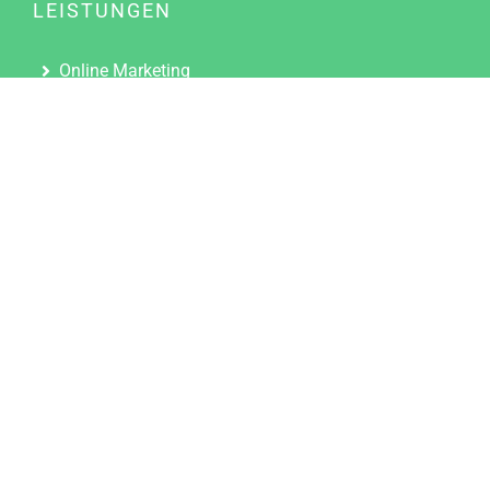
LEISTUNGEN
Online Marketing
Content Marketing
Content Marketing Abos
Content Marketing für Ärzte
Suchmaschinenoptimierung
Social Media Marketing
Influencer Marketing
Partnerprogramm
TOOLS