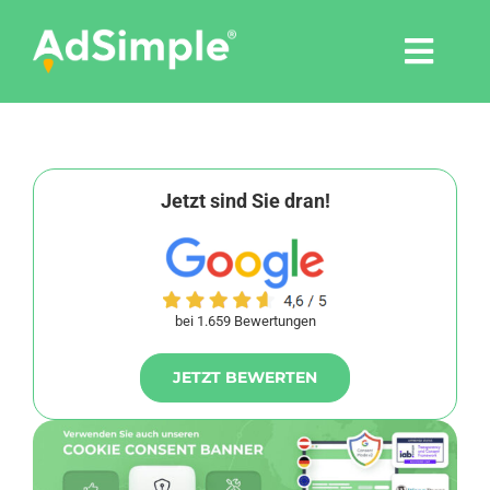
Skip
to
Togg
content
Navi
Leistungen
Tools
Jetzt sind Sie dran!
Pressemitteilungen
bei 1.659 Bewertungen
Shop
JETZT BEWERTEN
Agentur
Blog