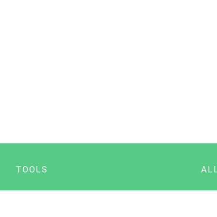
TOOLS
AL
Datenschutz Generator
A