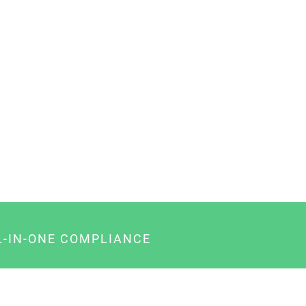
L-IN-ONE COMPLIANCE
gency-Paket für Agenturen