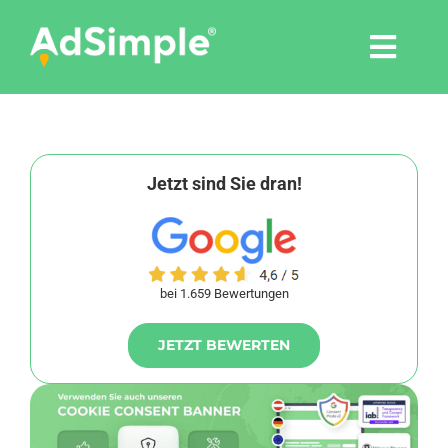
Skip
to
Togg
content
Navi
Leistungen
Tools
Jetzt sind Sie dran!
Pressemitteilungen
bei 1.659 Bewertungen
Shop
JETZT BEWERTEN
Agentur
Blog