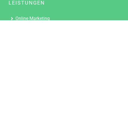
LEISTUNGEN
Online Marketing
Content Marketing
Content Marketing Abos
Content Marketing für Ärzte
Suchmaschinenoptimierung
Social Media Marketing
Influencer Marketing
Partnerprogramm
TOOLS