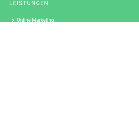
LEISTUNGEN
Online Marketing
Content Marketing
Content Marketing Abos
Content Marketing für Ärzte
Suchmaschinenoptimierung
Social Media Marketing
Influencer Marketing
Partnerprogramm
TOOLS