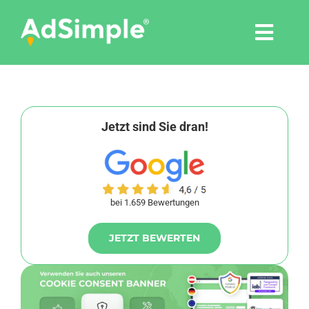
Skip
to
Togg
content
Navi
Leistungen
Tools
Jetzt sind Sie dran!
Pressemitteilungen
bei 1.659 Bewertungen
Shop
JETZT BEWERTEN
Agentur
Blog