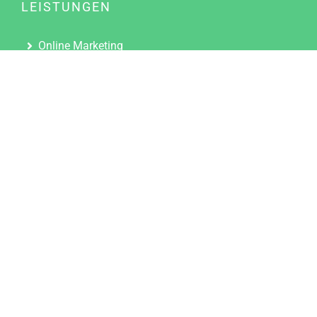
LEISTUNGEN
Online Marketing
Content Marketing
Content Marketing Abos
Content Marketing für Ärzte
Suchmaschinenoptimierung
Social Media Marketing
Influencer Marketing
Partnerprogramm
TOOLS