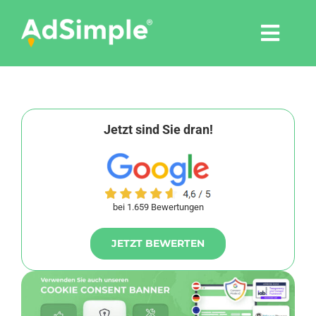
Skip
to
Togg
content
Navi
Leistungen
Tools
Jetzt sind Sie dran!
Pressemitteilungen
bei 1.659 Bewertungen
Shop
JETZT BEWERTEN
Agentur
Blog