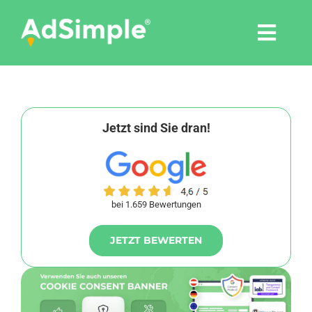
Skip
to
Togg
content
Navi
Leistungen
Tools
Jetzt sind Sie dran!
Pressemitteilungen
bei 1.659 Bewertungen
Shop
JETZT BEWERTEN
Agentur
Blog