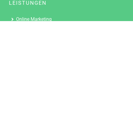
LEISTUNGEN
Online Marketing
Content Marketing
Content Marketing Abos
Content Marketing für Ärzte
Suchmaschinenoptimierung
Social Media Marketing
Influencer Marketing
Partnerprogramm
TOOLS