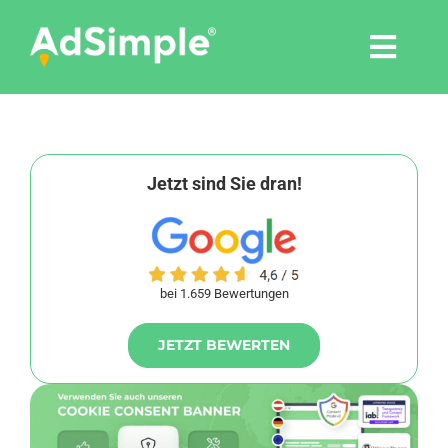
Skip
to
Togg
content
Navi
Leistungen
Tools
Jetzt sind Sie dran!
Pressemitteilungen
bei 1.659 Bewertungen
Shop
JETZT BEWERTEN
Agentur
Blog