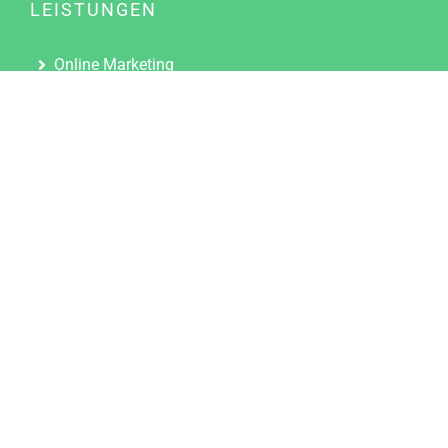
LEISTUNGEN
Online Marketing
Content Marketing
Content Marketing Abos
Content Marketing für Ärzte
Suchmaschinenoptimierung
Social Media Marketing
Influencer Marketing
Partnerprogramm
TOOLS