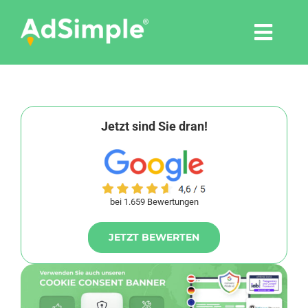
Skip
to
Togg
content
Navi
Leistungen
Tools
Jetzt sind Sie dran!
Pressemitteilungen
bei 1.659 Bewertungen
Shop
JETZT BEWERTEN
Agentur
Blog