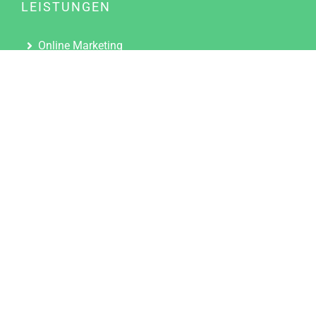
LEISTUNGEN
Online Marketing
Content Marketing
Content Marketing Abos
Content Marketing für Ärzte
Suchmaschinenoptimierung
Social Media Marketing
Influencer Marketing
Partnerprogramm
TOOLS