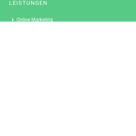
LEISTUNGEN
Online Marketing
Content Marketing
Content Marketing Abos
Content Marketing für Ärzte
Suchmaschinenoptimierung
Social Media Marketing
Influencer Marketing
Partnerprogramm
TOOLS