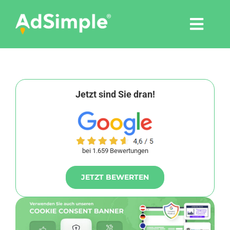
Skip
to
Togg
content
Navi
Leistungen
Tools
Jetzt sind Sie dran!
Pressemitteilungen
bei 1.659 Bewertungen
Shop
JETZT BEWERTEN
Agentur
Blog