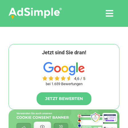
Skip
to
Togg
content
Navi
Leistungen
Tools
Jetzt sind Sie dran!
Pressemitteilungen
bei 1.659 Bewertungen
Shop
JETZT BEWERTEN
Agentur
Blog