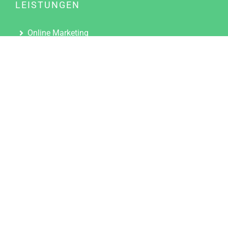
LEISTUNGEN
Online Marketing
Content Marketing
Content Marketing Abos
Content Marketing für Ärzte
Suchmaschinenoptimierung
Social Media Marketing
Influencer Marketing
Partnerprogramm
TOOLS