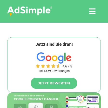
Skip
to
Togg
content
Navi
Leistungen
Tools
Jetzt sind Sie dran!
Pressemitteilungen
bei 1.659 Bewertungen
Shop
JETZT BEWERTEN
Agentur
Blog