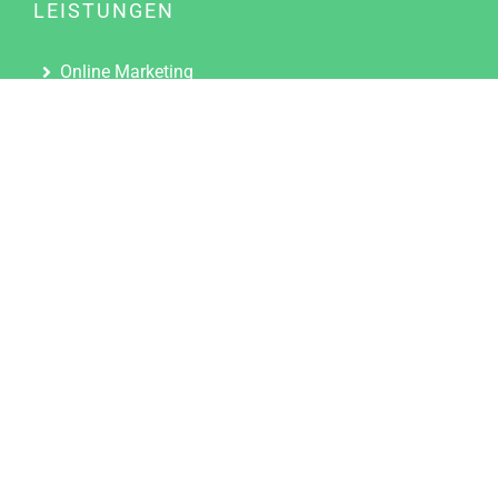
LEISTUNGEN
Online Marketing
Content Marketing
Content Marketing Abos
Content Marketing für Ärzte
Suchmaschinenoptimierung
Social Media Marketing
Influencer Marketing
Partnerprogramm
TOOLS