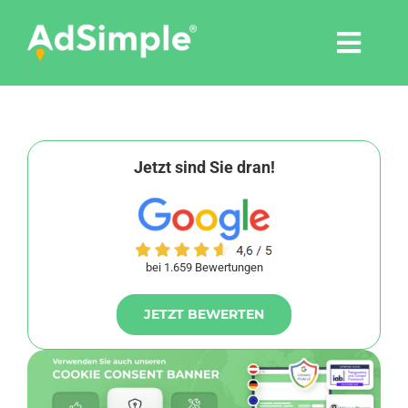
Skip
to
Togg
content
Navi
Leistungen
Tools
Jetzt sind Sie dran!
Pressemitteilungen
bei 1.659 Bewertungen
Shop
JETZT BEWERTEN
Agentur
Blog