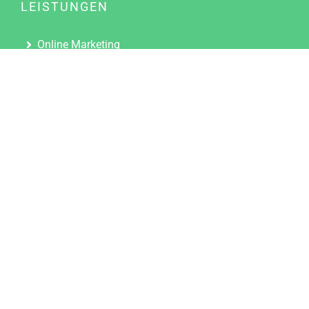
LEISTUNGEN
Online Marketing
Content Marketing
Content Marketing Abos
Content Marketing für Ärzte
Suchmaschinenoptimierung
Social Media Marketing
Influencer Marketing
Partnerprogramm
TOOLS