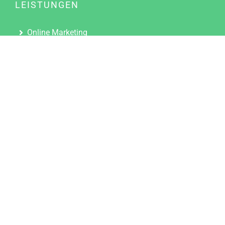
LEISTUNGEN
Online Marketing
Content Marketing
Content Marketing Abos
Content Marketing für Ärzte
Suchmaschinenoptimierung
Social Media Marketing
Influencer Marketing
Partnerprogramm
TOOLS