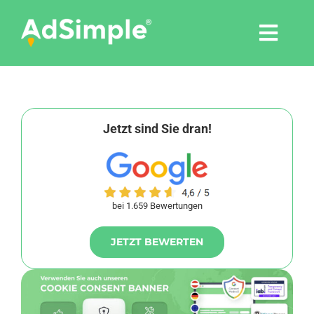
Skip
to
Togg
content
Navi
Leistungen
Tools
Jetzt sind Sie dran!
Pressemitteilungen
bei 1.659 Bewertungen
Shop
JETZT BEWERTEN
Agentur
Blog