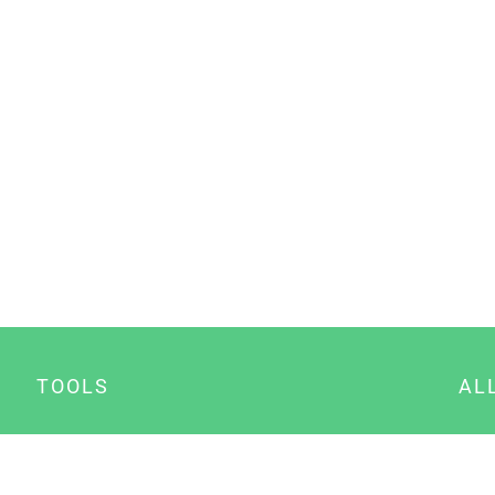
TOOLS
AL
Datenschutz Generator
A