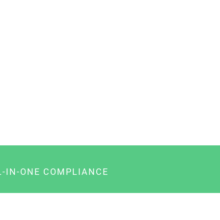
L-IN-ONE COMPLIANCE
gency-Paket für Agenturen