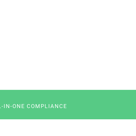
L-IN-ONE COMPLIANCE
gency-Paket für Agenturen