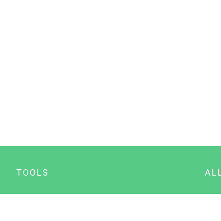
TOOLS
AL
Datenschutz Generator
A