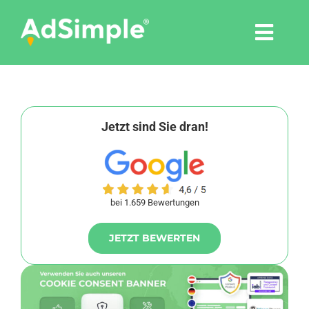
Skip
to
Togg
content
Navi
Leistungen
Tools
Jetzt sind Sie dran!
Pressemitteilungen
bei 1.659 Bewertungen
Shop
JETZT BEWERTEN
Agentur
Blog