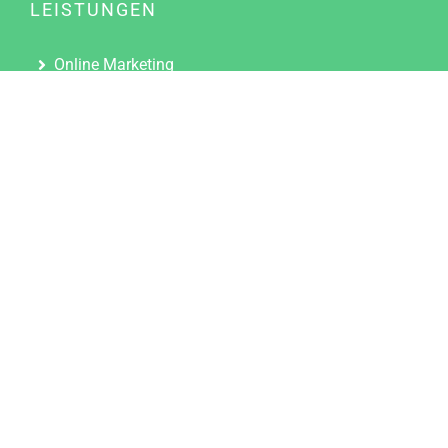
LEISTUNGEN
Online Marketing
Content Marketing
Content Marketing Abos
Content Marketing für Ärzte
Suchmaschinenoptimierung
Social Media Marketing
Influencer Marketing
Partnerprogramm
TOOLS