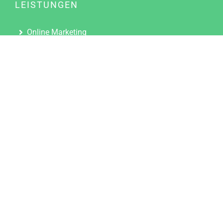
LEISTUNGEN
Online Marketing
Content Marketing
Content Marketing Abos
Content Marketing für Ärzte
Suchmaschinenoptimierung
Social Media Marketing
Influencer Marketing
Partnerprogramm
TOOLS