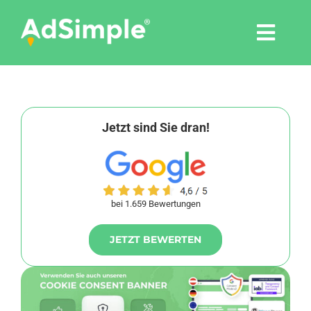
Skip
to
Togg
content
Navi
Leistungen
Tools
Jetzt sind Sie dran!
Pressemitteilungen
bei 1.659 Bewertungen
Shop
JETZT BEWERTEN
Agentur
Blog