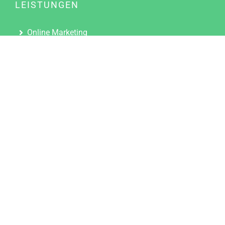
LEISTUNGEN
Online Marketing
Content Marketing
Content Marketing Abos
Content Marketing für Ärzte
Suchmaschinenoptimierung
Social Media Marketing
Influencer Marketing
Partnerprogramm
TOOLS