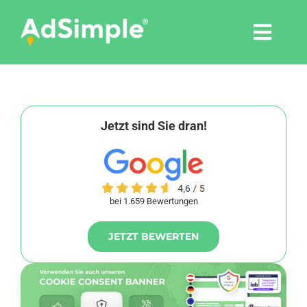
Skip
to
Togg
content
Navi
Leistungen
Tools
Jetzt sind Sie dran!
Pressemitteilungen
bei 1.659 Bewertungen
Shop
JETZT BEWERTEN
Agentur
Blog