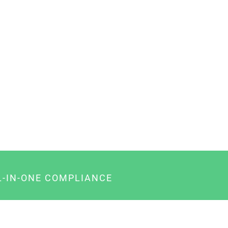
L-IN-ONE COMPLIANCE
gency-Paket für Agenturen