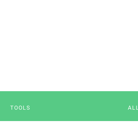
TOOLS
AL
Datenschutz Generator
A