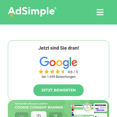
Skip
to
Togg
content
Navi
Leistungen
Tools
Jetzt sind Sie dran!
Pressemitteilungen
bei 1.659 Bewertungen
Shop
JETZT BEWERTEN
Agentur
Blog