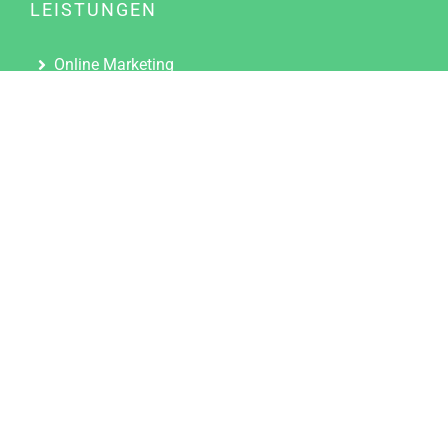
LEISTUNGEN
Online Marketing
Content Marketing
Content Marketing Abos
Content Marketing für Ärzte
Suchmaschinenoptimierung
Social Media Marketing
Influencer Marketing
Partnerprogramm
TOOLS