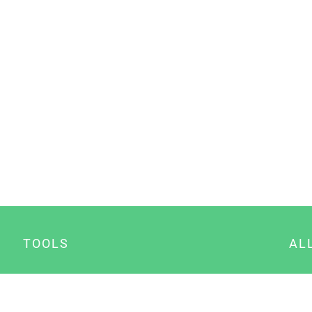
TOOLS
AL
Datenschutz Generator
A