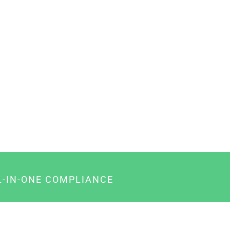
L-IN-ONE COMPLIANCE
gency-Paket für Agenturen