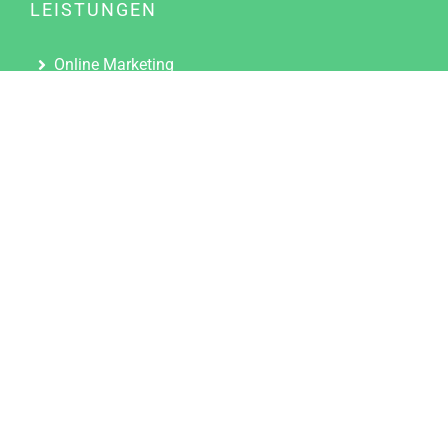
LEISTUNGEN
Online Marketing
Content Marketing
Content Marketing Abos
Content Marketing für Ärzte
Suchmaschinenoptimierung
Social Media Marketing
Influencer Marketing
Partnerprogramm
TOOLS