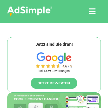
Skip
to
Togg
content
Navi
Leistungen
Tools
Jetzt sind Sie dran!
Pressemitteilungen
bei 1.659 Bewertungen
Shop
JETZT BEWERTEN
Agentur
Blog