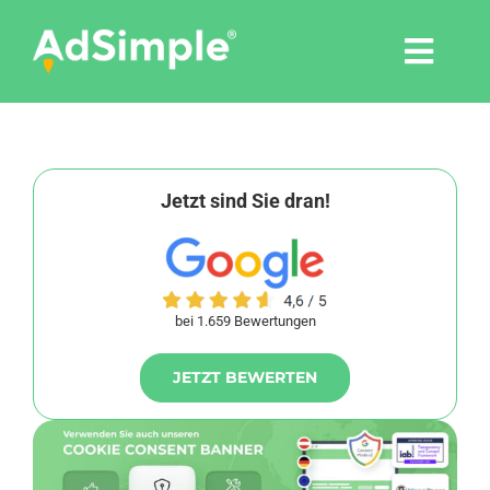
Skip
to
Togg
content
Navi
Leistungen
Tools
Jetzt sind Sie dran!
Pressemitteilungen
bei 1.659 Bewertungen
Shop
JETZT BEWERTEN
Agentur
Blog