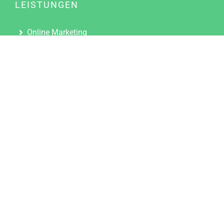
LEISTUNGEN
Online Marketing
Content Marketing
Content Marketing Abos
Content Marketing für Ärzte
Suchmaschinenoptimierung
Social Media Marketing
Influencer Marketing
Partnerprogramm
TOOLS