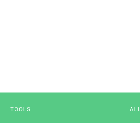
TOOLS
AL
Datenschutz Generator
A