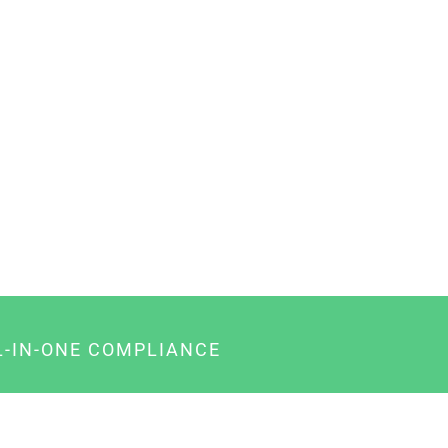
L-IN-ONE COMPLIANCE
gency-Paket für Agenturen