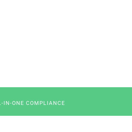
L-IN-ONE COMPLIANCE
gency-Paket für Agenturen