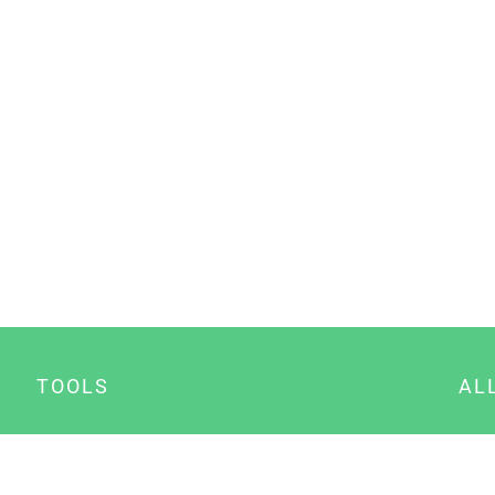
TOOLS
AL
Datenschutz Generator
A