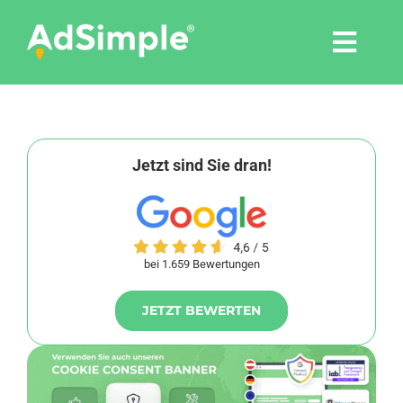
Skip
to
Togg
content
Navi
Leistungen
Tools
Jetzt sind Sie dran!
Pressemitteilungen
bei 1.659 Bewertungen
Shop
JETZT BEWERTEN
Agentur
Blog