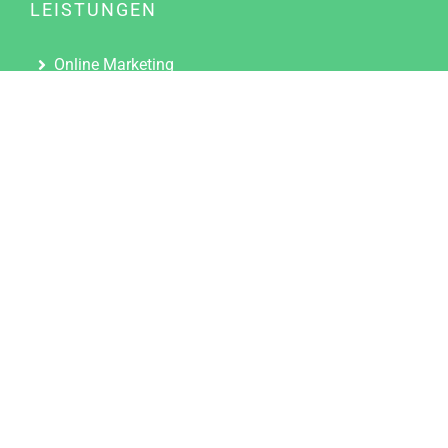
LEISTUNGEN
Online Marketing
Content Marketing
Content Marketing Abos
Content Marketing für Ärzte
Suchmaschinenoptimierung
Social Media Marketing
Influencer Marketing
Partnerprogramm
TOOLS