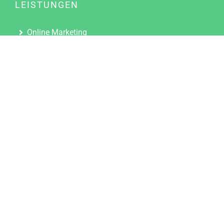
LEISTUNGEN
Online Marketing
Content Marketing
Content Marketing Abos
Content Marketing für Ärzte
Suchmaschinenoptimierung
Social Media Marketing
Influencer Marketing
Partnerprogramm
TOOLS