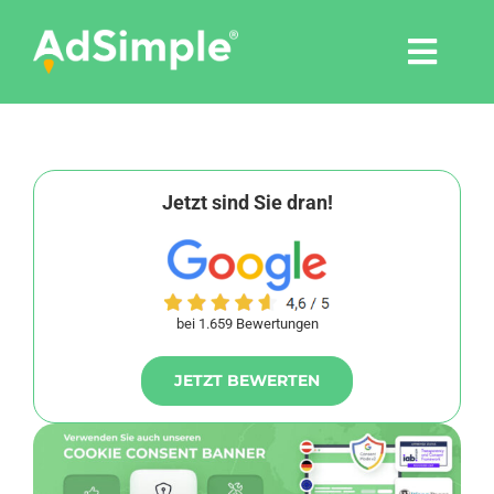
Skip
to
Togg
content
Navi
Leistungen
Tools
Jetzt sind Sie dran!
Pressemitteilungen
bei 1.659 Bewertungen
Shop
JETZT BEWERTEN
Agentur
Blog