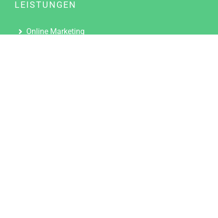
LEISTUNGEN
Online Marketing
Content Marketing
Content Marketing Abos
Content Marketing für Ärzte
Suchmaschinenoptimierung
Social Media Marketing
Influencer Marketing
Partnerprogramm
TOOLS