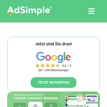
Skip
to
Togg
content
Navi
Leistungen
Tools
Jetzt sind Sie dran!
Pressemitteilungen
bei 1.659 Bewertungen
Shop
JETZT BEWERTEN
Agentur
Blog