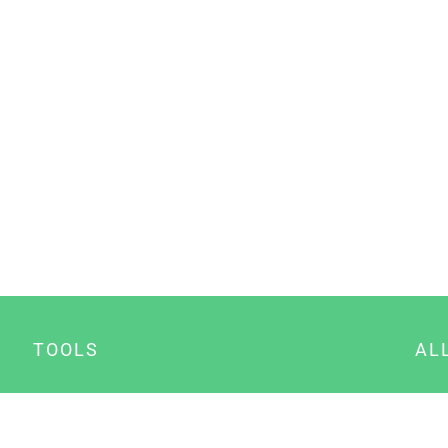
TOOLS
AL
Datenschutz Generator
A