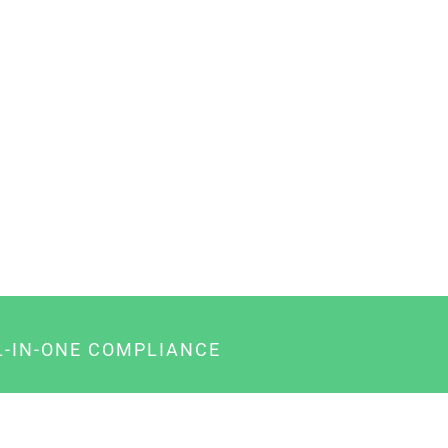
L-IN-ONE COMPLIANCE
gency-Paket für Agenturen