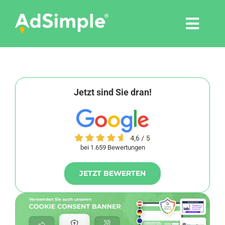
Skip
to
Togg
content
Navi
Leistungen
Tools
Jetzt sind Sie dran!
Pressemitteilungen
bei 1.659 Bewertungen
Shop
JETZT BEWERTEN
Agentur
Blog