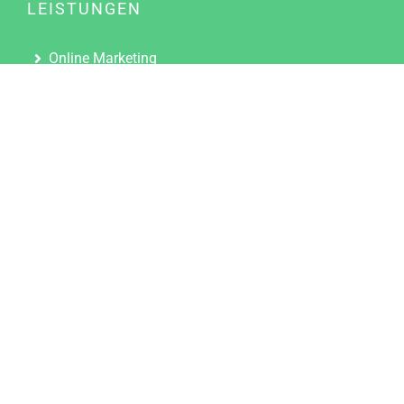
LEISTUNGEN
Online Marketing
Content Marketing
Content Marketing Abos
Content Marketing für Ärzte
Suchmaschinenoptimierung
Social Media Marketing
Influencer Marketing
Partnerprogramm
TOOLS